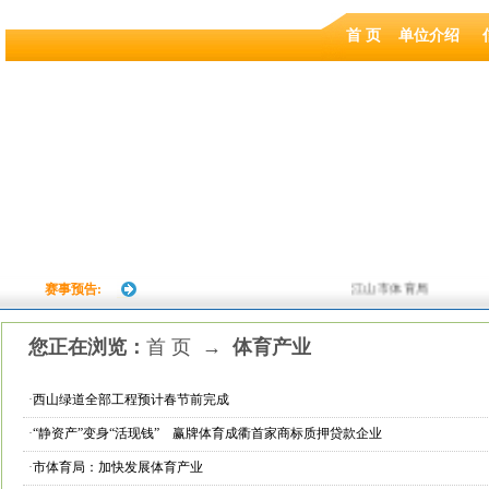
首 页
单位介绍
赛事预告:
江山市体育局
您正在浏览：
首 页
→ 体育产业
·
西山绿道全部工程预计春节前完成
·
“静资产”变身“活现钱” 赢牌体育成衢首家商标质押贷款企业
·
市体育局：加快发展体育产业