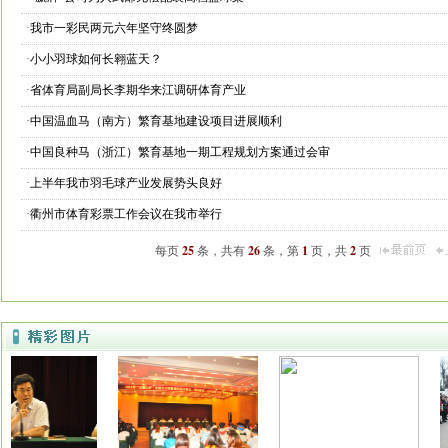
·
我市一彩民两元六年坚守终圆梦
·
小小羽球如何长翱蓝天？
·
省体育局副局长李期华来江调研体育产业
·
中国温血马（南方）繁育基地建设项目进展顺利
·
中国良种马（浙江）繁育基地一期工程规划方案通过会审
·
上半年我市羽毛球产业发展势头良好
·
衢州市体育彩票工作会议在我市举行
25
26
1
2
每页
条，共有
条，第
页，共
页