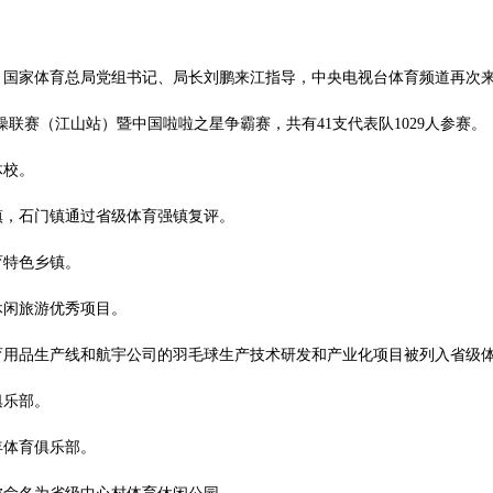
，国家体育总局党组书记、局长刘鹏来江指导，中央电视台体育频道再次
操联赛（江山站）暨中国啦啦之星争霸赛，共有
41
支代表队
1029
人参赛。
体校。
镇，石门镇通过省级体育强镇复评。
育特色乡镇。
休闲旅游优秀项目。
育用品生产线和航宇公司的羽毛球生产技术研发和产业化项目被列入省级
俱乐部。
年体育俱乐部。