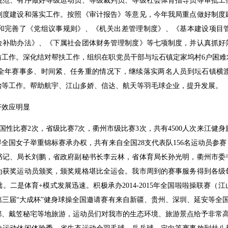
规范、有序做好等级运动员、等级裁判员、等级社会体育指导员等审批工
制度建设和落实工作。按照《审计报告》等意见，今年我局重点做好制度
和完善了《党组议事规则》、《机关出差管理制度》、《基本建设项目
金补助办法》、《下属社会团体财务管理制度》等七项制度，并认真抓好
访工作。深化结对帮扶工作，组织在职党员干部与坛石镇定家坞村
6
户困难
全年赛事多、时间紧、任务重的情况下，继续落实两名人员到坛石镇横
治等工作。帮助航宇、江山多娇、信达、航天等羽毛球企业，提升发展。
济效应明显
国性比赛
2
次，省级比赛
7
次，衢州市级比赛
3
次，共有
4500
人次来江健身
得全国女子举重锦标赛承办权，共有来自全国
28
支代表队
156
名运动员参赛
书记、局长刘鹏，省政府副秘书长李云林，省体育局长孙光明，衢州市委
为获奖运动员颁奖，颁奖规格堪比全运会。我市周到的赛事服务得到各级
础。二是体育
+
模式发展迅速。积极承办
2014-2015
年全国啦啦操联赛（江
三届“大成杯”健身球操全国邀请赛有来自新疆、贵州、深圳、延安等全
都、戴笠秘宅等地旅游，运动员们对我市的生态环境、旅游景点给予非常