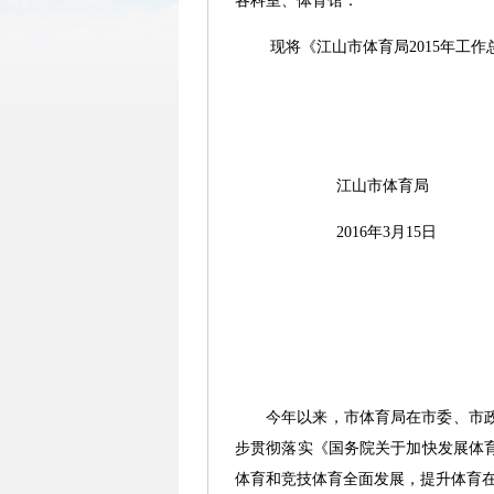
各科室、体育馆：
现将《江山市体育局
2015
年工作
江山市体育局
2016
年
3
月
15
日
今年以来，市体育局在市委、市
步贯彻落实《国务院关于加快发展体
体育和竞技体育全面发展，提升体育