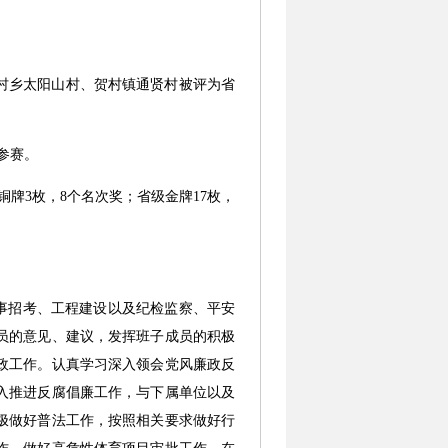
村乡太阳山村、贺村镇通贤村被评为省
参赛。
铜牌
3
枚，
8
个名次奖；省级金牌
17
枚，
事招考、工程建设以及纪检监察、平安
员的意见、建议，发挥班子成员的积极
政工作。认真学习深入领会党风廉政反
入推进反腐倡廉工作，与下属单位以及
极做好普法工作，按照相关要求做好行