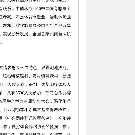
都、凤林镇白沙村举行，是我市生态、
接联系，申请承办
2016
中国体育彩票全
江考察。四是体育制造业、运动休闲业
研发和产业化和赢牌公司的年产
32
万套
，实现提升发展。全国首家民间自制航
速。
事农情农趣等三农特色，设置泥地拔河、
、坛石镇横渡村、贺村镇耕读村、新塘
1755
人次参赛，得到广大新闻媒体和人
项，共有
3590
人次参加；部门合作办赛
旅游局联合举办首届徒步大会，深化旅游
、廿八都镇等不断丰富基层办赛模式；
据《社会团体登记管理条例》，今年共
工作；做好体育舞蹈协会的换届工作，