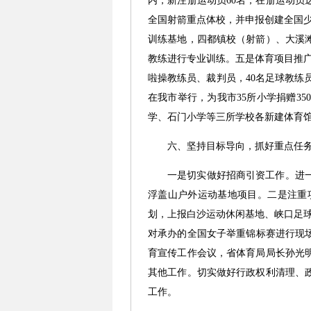
内，新注册运动员
60
名，在册运动员
全国射箭重点体校，并申报创建全国
训练基地，四都镇校（射箭）、大溪
教练进行专业训练。五是体育项目推
啦操教练员、裁判员，
40
名足球教练
在我市举行，为我市
35
所小学捐赠
350
学、石门小学等三所学校各新建体育
六、坚持目标导向，抓好重点任
一是切实做好招商引资工作。进
浮盖山户外运动基地项目。二是注重
划，上报白沙运动休闲基地、峡口足
对承办的全国女子举重锦标赛进行现
育宣传工作会议，省体育局局长孙光
其他工作。切实做好行政权利清理、
工作。