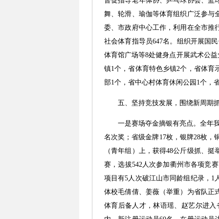
督促指导老年体协、乒乓球协会、篮
舞、轮滑、瑜伽等体育组织广泛参与
委、市政府中心工作，利用在全市推
社会体育指导员
647
名。组织开展国民
体育馆广场等
8
处健身点开展武术公益
镇
1
个，省体育特色乡镇
2
个，省体育
部
1
个，省中心村体育休闲公园
1
个，
五、坚持竞技发展，围绕新周期
一是赛场夺金摘银有亮点。全年
名次奖；省级金牌
17
枚，银牌
28
枚，
（青年组）上，获得
48
公斤级抓、挺
赛，选拔
542
人次参加衢州市各项竞赛
项目有
5
人次破江山市同龄组纪录，
1
体校毛倩倩、姜薇（举重）为省队正
体育后备人才，林语瑶、赵艺尔进入