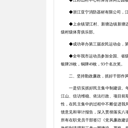
◆江郎山村中心村体育休闲公园
◆浙江亚宁消防器材有限公司，
◆上余镇望江村、新塘边镇新塘
级村级体育俱乐部。
◆成功举办第三届农民运动会，
◆全年我市运动员参加全国、省
银牌
28
枚，铜牌
49
枚，
93
个名次奖。
二、坚持勤政廉政，抓好干部作
一是切实抓好民主集中制建设。
江山、信访维稳、依法行政、项目前
性，在民主集中的过程中不断促进我
馈意见和审计报告，深入贯彻落实八
所有在职党员干部签订《党风廉政建