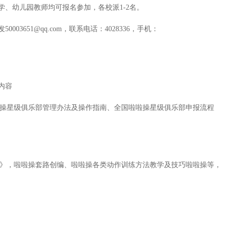
学、幼儿园教师均可报名参加，各校派
1-2
名。
发
50003651@qq.com
，联系电话：
4028336
，手机：
内容
星级俱乐部管理办法及操作指南、全国啦啦操星级俱乐部申报流程
》，啦啦操套路创编、啦啦操各类动作训练方法教学及技巧啦啦操等，