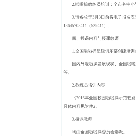
2.
啦啦操教练员培训：全市各中小
3.
请各校于
3
月
3
日前将电子报名表
13645705411
（
529411
）。
四、授课内容与授课教师
1.
全国啦啦操星级俱乐部创建培训
国内外啦啦操发展现状、全国啦啦操
等。
2.
教练员培训内容
《
2016
年全国校园啦啦操示范套路
具体内容见附件
2
。
3.
授课教师
均由全国啦啦操委员会选派。