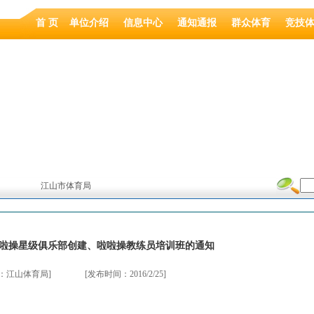
首 页
单位介绍
信息中心
通知通报
群众体育
竞技
江山市体育局
啦操星级俱乐部创建、啦啦操教练员培训班的通知
源：江山体育局]
[发布时间：2016/2/25]