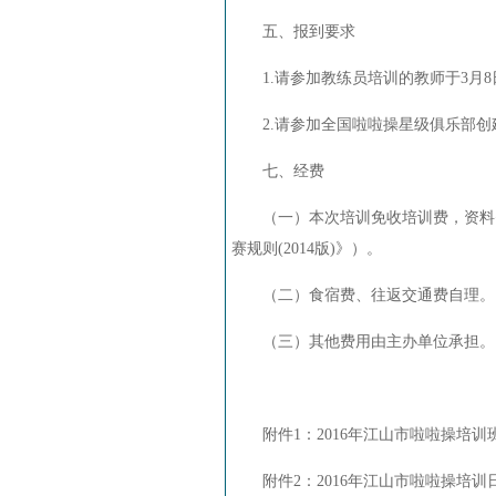
五、报到要求
1.
请参加教练员培训的教师于
3
月
8
2.
请参加全国啦啦操星级俱乐部创
七、经费
（一）本次培训免收培训费，资料
赛规则
(2014
版
)
》）。
（二）食宿费、往返交通费自理。
（三）其他费用由主办单位承担。
附件
1
：
2016
年江山市啦啦操培训
附件
2
：
2016
年江山市啦啦操培训