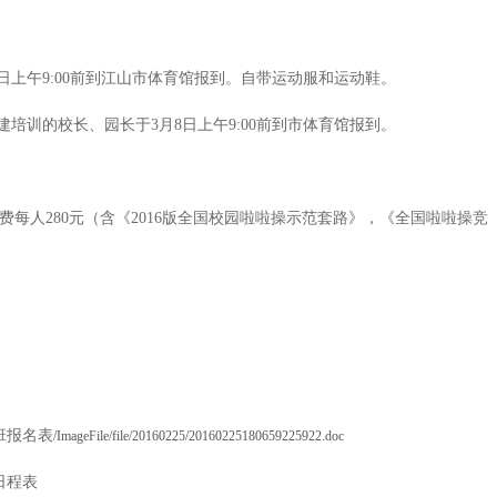
日上午
9:00
前到江山市体育馆报到。自带运动服和运动鞋。
建培训的校长、园长于
3
月
8
日上午
9:00
前到市体育馆报到。
费每人
280
元（含《
2016
版全国校园啦啦操示范套路》，《全国啦啦操竞
班报名表
/ImageFile/file/20160225/20160225180659225922.doc
日程表