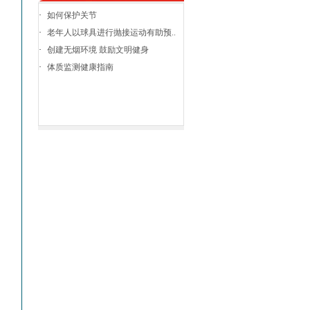
·
如何保护关节
·
老年人以球具进行抛接运动有助预..
·
创建无烟环境 鼓励文明健身
·
体质监测健康指南