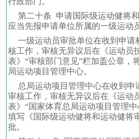
行政部门。
第二十条
申请国际级运动健将
应当先报申请单位所属的一级运动
一级运动员审批单位在收到申请
核工作，审核无异议后在《运动员
表》“审核部门意见”栏加盖公章，
局运动项目管理中心。
总局运动项目管理中心在收到申
审核工作，审核无异议后在《运动
表》“国家体育总局运动项目管理中
填写《国际级运动健将和运动健将
批。