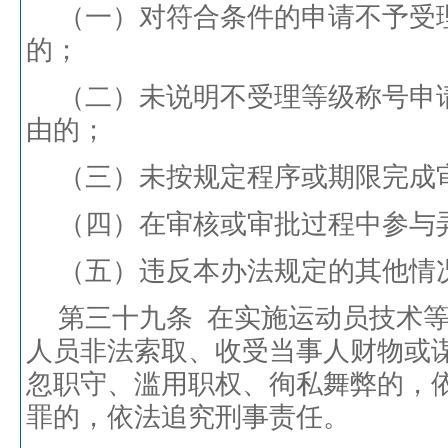
（一）对符合条件的申请不予受
的；
（二）未说明不受理等级称号申
由的；
（三）未按规定程序或期限完成
（四）在审核或审批过程中参与
（五）违反本办法规定的其他情
第三十九条
在实施运动员技术
人员非法索取、收受当事人财物或
忽职守、滥用职权、徇私舞弊的，
罪的，依法追究刑事责任。