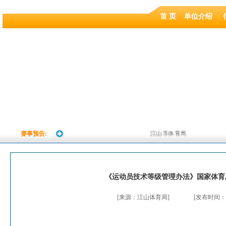
首 页
单位介绍
赛事预告:
江山市体育局
《运动员技术等级管理办法》国家体育
[来源：江山体育局]
[发布时间：20