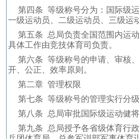
第四条
等级称号分为：国际级
一级运动员、二级运动员、三级运
第五条
总局负责全国范围内运
具体工作由竞技体育司负责。
第六条
等级称号的申请、审核
开、公正、效率原则。
第二章
管理权限
第七条
等级称号的管理实行分
第八条
总局审批国际级运动健
第九条
总局授予各省级体育行
兵团体育局、总参军训部军事体育