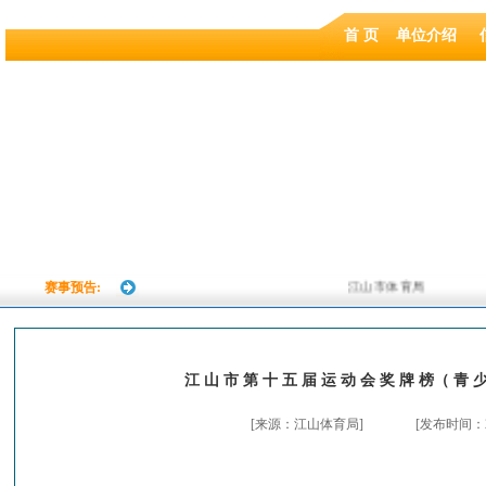
首 页
单位介绍
赛事预告:
江山市体育局
江 山 市 第 十 五 届 运 动 会 奖 牌 榜（ 青 
[来源：江山体育局]
[发布时间：201