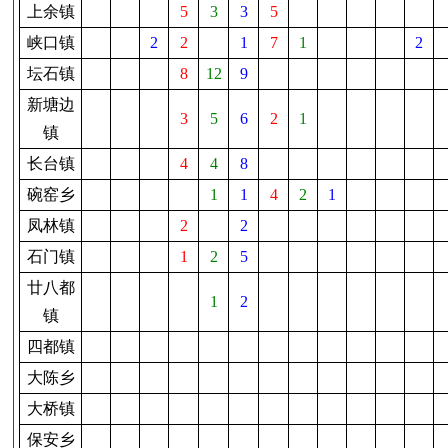
上余镇
5
3
3
5
峡口镇
2
2
1
7
1
2
坛石镇
8
12
9
新塘边
3
5
6
2
1
镇
长台镇
4
4
8
碗窑乡
1
1
4
2
1
凤林镇
2
2
石门镇
1
2
5
廿八都
1
2
镇
四都镇
大陈乡
大桥镇
保安乡